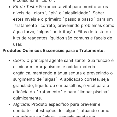
e consumam `cloro`.
Kit de Teste:
Ferramenta vital para monitorar os
níveis de `cloro`, `ph` e `alcalinidade`. Saber
estes níveis é o primeiro `passo a passo` para um
`tratamento` correto, prevenindo problemas como
água turva, `algas` ou irritação. Fitas de teste ou
kits de reagentes líquidos são comuns e fáceis de
usar.
Produtos Químicos Essenciais para o Tratamento:
Cloro:
O principal agente sanitizante. Sua função é
eliminar microrganismos e oxidar matéria
orgânica, mantendo a água segura e prevenindo o
surgimento de `algas`. A aplicação correta, seja
granulado, líquido ou em pastilhas, é vital para a
eficácia do `tratamento` e para `limpar piscina`
quimicamente.
Algicida:
Produto específico para prevenir e
combater infestações de `algas`, atuando como
um reforço ao `cloro`, especialmente em