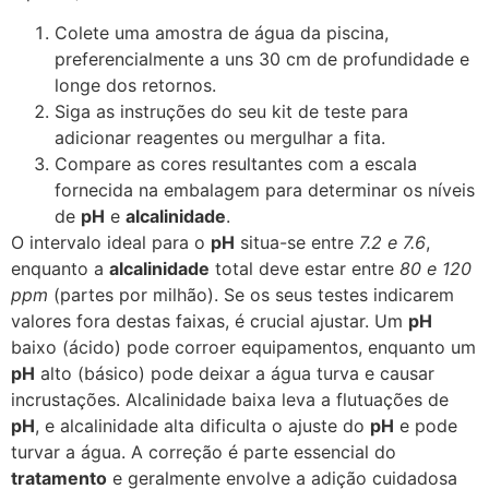
Colete uma amostra de água da piscina,
preferencialmente a uns 30 cm de profundidade e
longe dos retornos.
Siga as instruções do seu kit de teste para
adicionar reagentes ou mergulhar a fita.
Compare as cores resultantes com a escala
fornecida na embalagem para determinar os níveis
de
pH
e
alcalinidade
.
O intervalo ideal para o
pH
situa-se entre
7.2 e 7.6
,
enquanto a
alcalinidade
total deve estar entre
80 e 120
ppm
(partes por milhão). Se os seus testes indicarem
valores fora destas faixas, é crucial ajustar. Um
pH
baixo (ácido) pode corroer equipamentos, enquanto um
pH
alto (básico) pode deixar a água turva e causar
incrustações. Alcalinidade baixa leva a flutuações de
pH
, e alcalinidade alta dificulta o ajuste do
pH
e pode
turvar a água. A correção é parte essencial do
tratamento
e geralmente envolve a adição cuidadosa